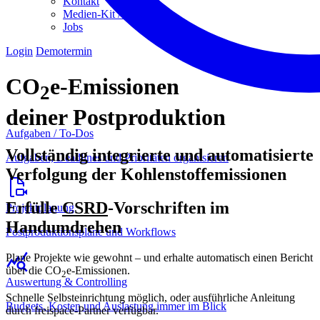
Kontakt
Medien-Kit / Presse
Jobs
Login
Demotermin
CO
e-Emissionen
2
deiner Postproduktion
Aufgaben / To-Dos
Vollständig integrierte und automatisierte
Aufgaben, Deadlines und Prioritäten organisieren
Verfolgung der Kohlenstoffemissionen
Erfülle
CSRD
-Vorschriften im
Projektplanung
Handumdrehen
Postproduktionspläne und Workflows
Plane Projekte wie gewohnt – und erhalte automatisch einen Bericht
über die CO
e-Emissionen.
2
Auswertung & Controlling
Schnelle Selbsteinrichtung möglich, oder ausführliche Anleitung
Budgets, Kosten und Auslastung immer im Blick
durch freispace-Partner verfügbar.