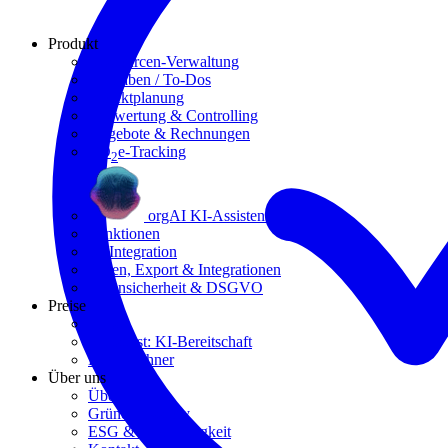
Produkt
Ressourcen-Verwaltung
Aufgaben / To-Dos
Projektplanung
Auswertung & Controlling
Angebote & Rechnungen
CO
e-Tracking
2
orgAI KI-Assistent
Funktionen
KI Integration
Teilen, Export & Integrationen
Datensicherheit &
DSGVO
Preise
Preise
Selbsttest: KI-Bereitschaft
ROI-Rechner
Über uns
Über uns
Gründungsstory
ESG & Nachhaltigkeit