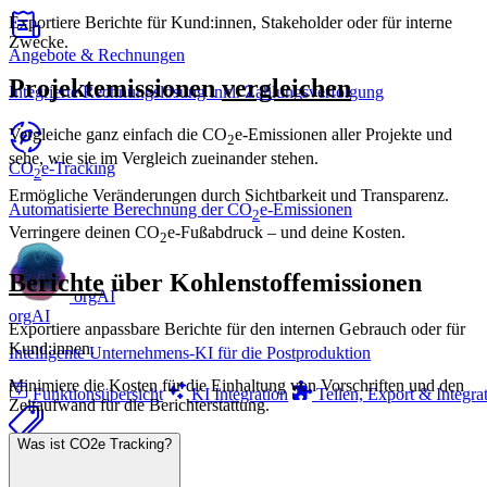
Exportiere Berichte für Kund:innen, Stakeholder oder für interne
Zwecke.
Angebote & Rechnungen
Projektemissionen
vergleichen
Integrierte Rechnungslösung inkl. Zahlungsverfolgung
Vergleiche ganz einfach die CO
e-Emissionen aller Projekte und
2
sehe, wie sie im Vergleich zueinander stehen.
CO
e-Tracking
2
Ermögliche Veränderungen durch Sichtbarkeit und Transparenz.
Automatisierte Berechnung der CO
e-Emissionen
2
Verringere deinen CO
e-Fußabdruck – und deine Kosten.
2
Berichte
über Kohlenstoffemissionen
orgAI
orgAI
Exportiere anpassbare Berichte für den internen Gebrauch oder für
Kund:innen.
Intelligente Unternehmens-KI für die Postproduktion
Minimiere die Kosten für die Einhaltung von Vorschriften und den
Funktionsübersicht
KI Integration
Teilen, Export & Integra
Zeitaufwand für die Berichterstattung.
Was ist CO2e Tracking?
Preise