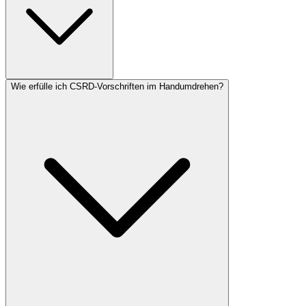
Selbsttest:
KI-Bereitschaft
ROI-Rechner
Wie erfülle ich CSRD-Vorschriften im Handumdrehen?
Über uns
Gründungsstory
ESG & Nachhaltigkeit
Kontakt
Medien-Kit / Presse
Jobs