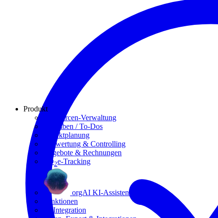
Produkt
Ressourcen-Verwaltung
Aufgaben / To-Dos
Projektplanung
Auswertung & Controlling
Angebote & Rechnungen
CO
e-Tracking
2
orgAI KI-Assistent
Funktionen
KI Integration