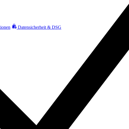
tionen
Datensicherheit &
DSG