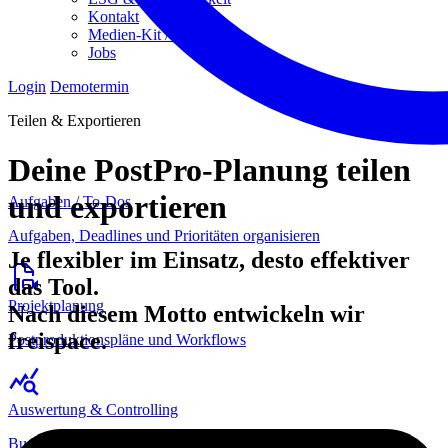
Kontakt
Medien-Kit / Presse
Jobs
Login
Demotermin
Teilen & Exportieren
Deine PostPro-Planung teilen
und exportieren
Aufgaben / To-Dos
Aufgaben, Deadlines und Prioritäten organisieren
Je flexibler im Einsatz, desto effektiver
das Tool.
Projektplanung
Nach diesem Motto entwickeln wir
freispace.
Postproduktionspläne und Workflows
Auswertung & Controlling
Budgets, Kosten und Auslastung immer im Blick