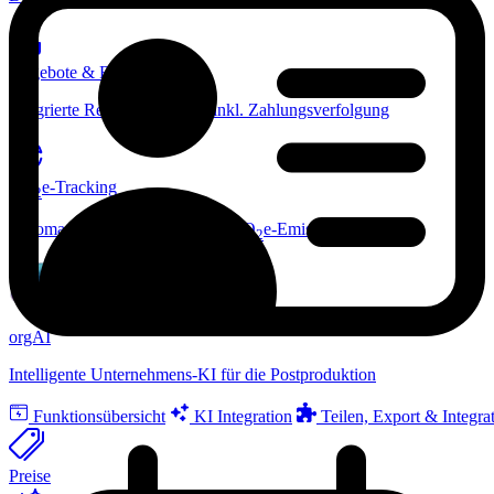
Angebote & Rechnungen
Integrierte Rechnungslösung inkl. Zahlungsverfolgung
CO
e-Tracking
2
Automatisierte Berechnung der CO
e-Emissionen
2
orgAI
orgAI
Intelligente Unternehmens-KI für die Postproduktion
Funktionsübersicht
KI Integration
Teilen, Export & Integra
Preise