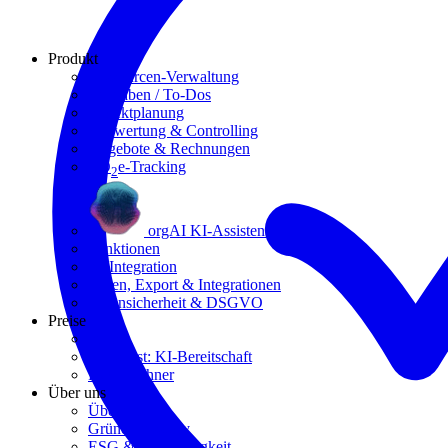
Produkt
Ressourcen-Verwaltung
Aufgaben / To-Dos
Projektplanung
Auswertung & Controlling
Angebote & Rechnungen
CO
e-Tracking
2
orgAI KI-Assistent
Funktionen
KI Integration
Teilen, Export & Integrationen
Datensicherheit &
DSGVO
Preise
Preise
Selbsttest: KI-Bereitschaft
ROI-Rechner
Über uns
Über uns
Gründungsstory
ESG & Nachhaltigkeit