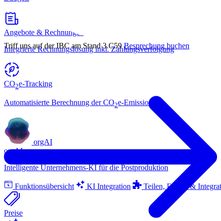
Angebote & Rechnungen
Triff uns auf der IBC am Stand 3.C59
Besprechung buchen
Integrierte Rechnungslösung inkl. Zahlungsverfolgung
CO
e-Tracking
2
Automatisierte Berechnung der CO
e-Emissionen
2
orgAI
orgAI
Intelligente Unternehmens-KI für die Postproduktion
Funktionsübersicht
KI Integration
Teilen, Export & Integra
Preise