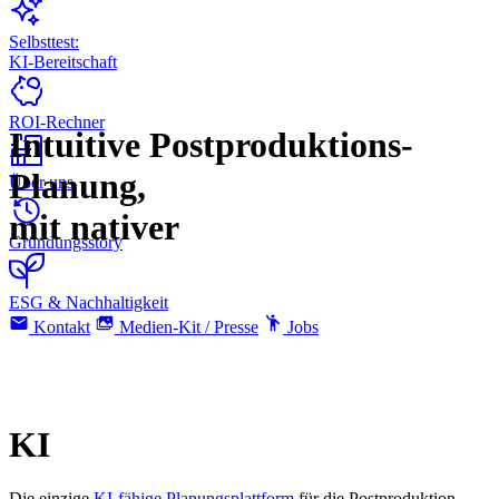
Selbsttest:
KI-Bereitschaft
ROI-Rechner
Intuitive Postproduktions-
Planung,
Über uns
mit nativer
Gründungsstory
ESG & Nachhaltigkeit
Kontakt
Medien-Kit / Presse
Jobs
KI
Die einzige
KI-fähige Planungsplattform
für die Postproduktion,