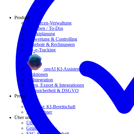
Produkt
Ressourcen-Verwaltung
Aufgaben / To-Dos
Projektplanung
Auswertung & Controlling
Angebote & Rechnungen
CO
e-Tracking
2
orgAI KI-Assistent
Funktionen
KI Integration
Teilen, Export & Integrationen
Datensicherheit &
DSGVO
Preise
Preise
Selbsttest: KI-Bereitschaft
ROI-Rechner
Über uns
Über uns
Gründungsstory
ESG & Nachhaltigkeit