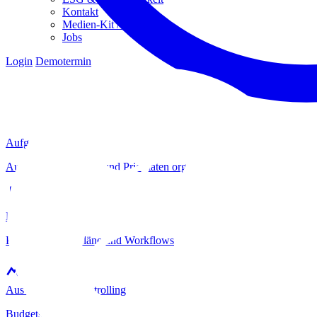
Kontakt
Medien-Kit / Presse
Jobs
Login
Demotermin
Aufgaben / To-Dos
Aufgaben, Deadlines und Prioritäten organisieren
Projektplanung
Postproduktionspläne und Workflows
Auswertung & Controlling
Budgets, Kosten und Auslastung immer im Blick